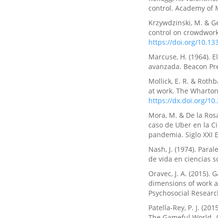
control. Academy of 
Krzywdzinski, M. & G
control on crowdwork 
https://doi.org/10.
Marcuse, H. (1964). E
avanzada. Beacon Pre
Mollick, E. R. & Roth
at work. The Wharton
https://dx.doi.org/1
Mora, M. & De la Rosa,
caso de Uber en la Ci
pandemia. Siglo XXI E
Nash, J. (1974). Paral
de vida en ciencias s
Oravec, J. A. (2015).
dimensions of work a
Psychosocial Research
Patella-Rey, P. J. (20
The Gameful World. Ap