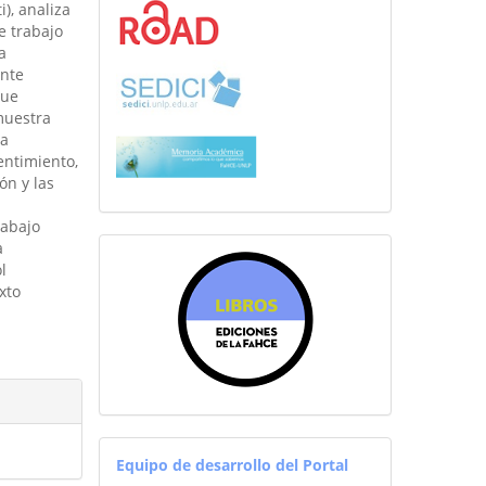
), analiza
e trabajo
a
ente
que
 muestra
 a
entimiento,
ón y las
rabajo
a
sitiosfahce
l
xto
EquipoRevistas
Equipo de desarrollo del Portal