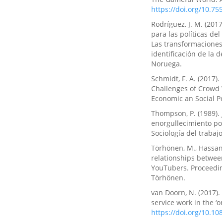
https://doi.org/10.7
Rodríguez, J. M. (201
para las políticas de
Las transformaciones 
identificación de la 
Noruega.
Schmidt, F. A. (2017)
Challenges of Crowd W
Economic an Social P
Thompson, P. (1989). 
enorgullecimiento por
Sociología del trabajo
Törhönen, M., Hassan,
relationships betwee
YouTubers. Proceedin
Törhönen.
van Doorn, N. (2017).
service work in the 
https://doi.org/10.1