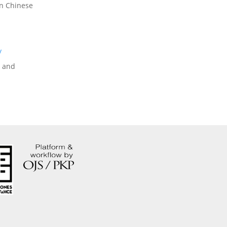
on Chinese
y
r and