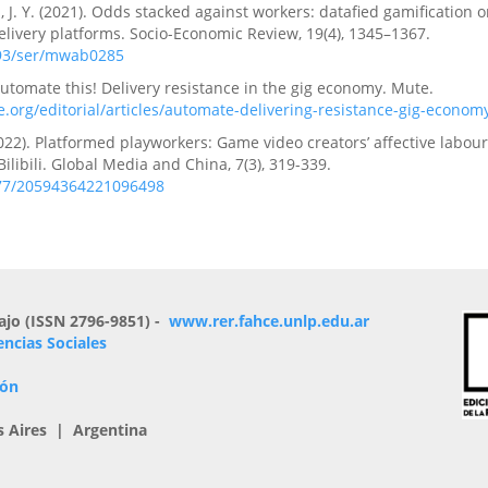
 J. Y. (2021). Odds stacked against workers: datafied gamification 
livery platforms. Socio-Economic Review, 19(4), 1345–1367.
093/ser/mwab0285
Automate this! Delivery resistance in the gig economy. Mute.
org/editorial/articles/automate-delivering-resistance-gig-econom
022). Platformed playworkers: Game video creators’ affective labou
ilibili. Global Media and China, 7(3), 319-339.
177/20594364221096498
ajo (ISSN 2796-9851) -
www.rer.fahce.unlp.edu.ar
encias Sociales
ión
s Aires | Argentina