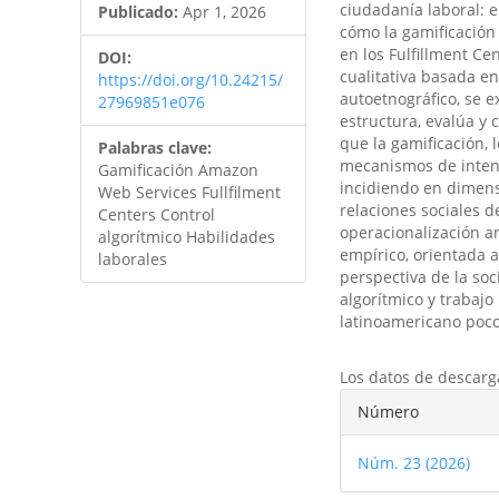
ciudadanía laboral: e
Publicado:
Apr 1, 2026
cómo la gamificación 
en los Fulfillment C
DOI:
cualitativa basada e
https://doi.org/10.24215/
autoetnográfico, se 
27969851e076
estructura, evalúa y 
que la gamificación, 
Palabras clave:
mecanismos de intens
Gamificación Amazon
incidiendo en dimensi
Web Services Fullfilment
relaciones sociales d
Centers Control
operacionalización an
algorítmico Habilidades
empírico, orientada a
laborales
perspectiva de la soc
algorítmico y trabaj
latinoamericano poco 
Descargas
Los datos de descarg
Detalles
Número
del
Núm. 23 (2026)
artículo