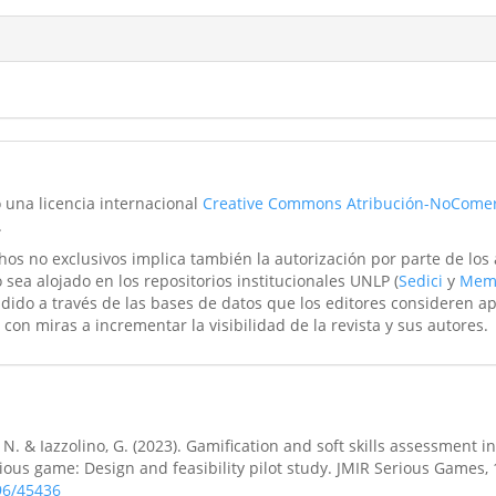
o una licencia internacional
Creative Commons Atribución-NoComer
.
hos no exclusivos implica también la autorización por parte de los
 sea alojado en los repositorios institucionales UNLP (
Sedici
y
Mem
ndido a través de las bases de datos que los editores consideren a
 con miras a incrementar la visibilidad de la revista y sus autores.
, N. & Iazzolino, G. (2023). Gamification and soft skills assessment i
ous game: Design and feasibility pilot study. JMIR Serious Games, 
96/45436