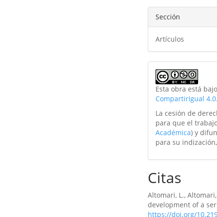
Sección
Artículos
Esta obra está baj
CompartirIgual 4.0
La cesión de derec
para que el trabajo
Académica
) y difu
para su indización,
Citas
Altomari, L., Altomari
development of a seri
https://doi.org/10.21