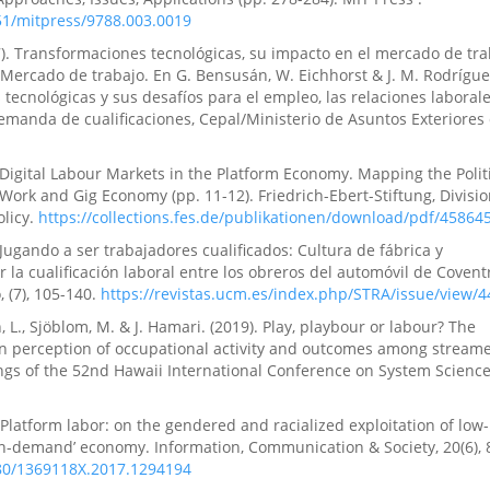
551/mitpress/9788.003.0019
7). Transformaciones tecnológicas, su impacto en el mercado de tra
l Mercado de trabajo. En G. Bensusán, W. Eichhorst & J. M. Rodríguez
tecnológicas y sus desafíos para el empleo, las relaciones laborale
demanda de cualificaciones, Cepal/Ministerio de Asuntos Exteriores
. Digital Labour Markets in the Platform Economy. Mapping the Polit
ork and Gig Economy (pp. 11-12). Friedrich-Ebert-Stiftung, Divisio
olicy.
https://collections.fes.de/publikationen/download/pdf/45864
Jugando a ser trabajadores cualificados: Cultura de fábrica y
 la cualificación laboral entre los obreros del automóvil de Covent
, (7), 105-140.
https://revistas.ucm.es/index.php/STRA/issue/view/4
 L., Sjöblom, M. & J. Hamari. (2019). Play, playbour or labour? The
n perception of occupational activity and outcomes among stream
gs of the 52nd Hawaii International Conference on System Science
 Platform labor: on the gendered and racialized exploitation of lo
‘on-demand’ economy. Information, Communication & Society, 20(6), 
080/1369118X.2017.1294194