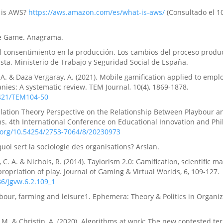
 is AWS?
https://aws.amazon.com/es/what-is-aws/
(Consultado el 1
The Game. Anagrama.
l consentimiento en la producción. Los cambios del proceso produc
sta. Ministerio de Trabajo y Seguridad Social de España.
A. & Daza Vergaray, A. (2021). Mobile gamification applied to empl
nies: A systematic review. TEM Journal, 10(4), 1869-1878.
8421/TEM104-50
ulation Theory Perspective on the Relationship Between Playbour a
ms. 4th International Conference on Educational Innovation and Phi
i.org/10.54254/2753-7064/8/20230973
quoi sert la sociologie des organisations? Arslan.
, C. A. & Nichols, R. (2014). Taylorism 2.0: Gamification, scientific
propriation of play. Journal of Gaming & Virtual Worlds, 6, 109-127.
86/jgvw.6.2.109_1
aybour, farming and leisure1. Ephemera: Theory & Politics in Organiza
, M. & Christin, A. (2020). Algorithms at work: The new contested ter