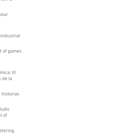
bour
industrial
ct of games
imica: El
 de la
 historias
ludic
l of
etering.