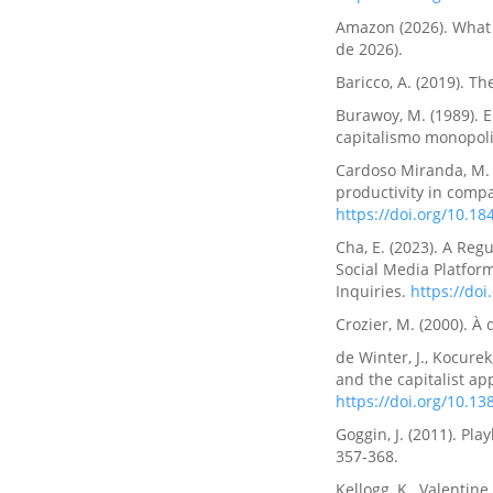
Amazon (2026). What
de 2026).
Baricco, A. (2019). 
Burawoy, M. (1989). E
capitalismo monopoli
Cardoso Miranda, M. 
productivity in compa
https://doi.org/10.1
Cha, E. (2023). A Reg
Social Media Platfor
Inquiries.
https://do
Crozier, M. (2000). À 
de Winter, J., Kocurek
and the capitalist ap
https://doi.org/10.13
Goggin, J. (2011). Pl
357-368.
Kellogg, K., Valentine