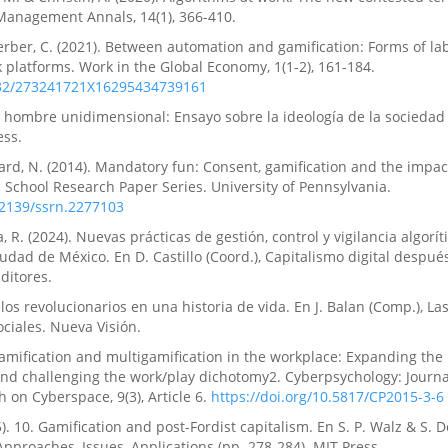
Management Annals, 14(1), 366-410.
erber, C. (2021). Between automation and gamification: Forms of la
platforms. Work in the Global Economy, 1(1-2), 161-184.
1332/273241721X16295434739161
l hombre unidimensional: Ensayo sobre la ideología de la sociedad 
ss.
bard, N. (2014). Mandatory fun: Consent, gamification and the impa
 School Research Paper Series. University of Pennsylvania.
0.2139/ssrn.2277103
 R. (2024). Nuevas prácticas de gestión, control y vigilancia algorít
udad de México. En D. Castillo (Coord.), Capitalismo digital después
ditores.
elos revolucionarios en una historia de vida. En J. Balan (Comp.), Las
ociales. Nueva Visión.
 Gamification and multigamification in the workplace: Expanding the 
nd challenging the work/play dichotomy2. Cyberpsychology: Journa
 on Cyberspace, 9(3), Article 6.
https://doi.org/10.5817/CP2015-3-6
15). 10. Gamification and post-Fordist capitalism. En S. P. Walz & S. D
proaches, Issues, Applications (pp. 278-284). MIT Press .