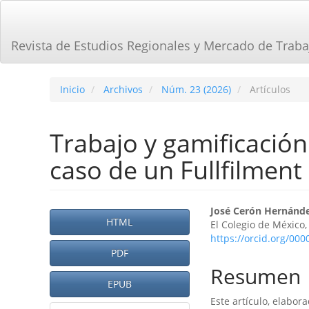
Navegación
principal
Contenido
Revista de Estudios Regionales y Mercado de Traba
principal
Barra
lateral
Inicio
Archivos
Núm. 23 (2026)
Artículos
Trabajo y gamificación
caso de un Fullfilmen
Barra
Contenid
José Cerón Hernánd
HTML
El Colegio de México,
lateral
principal
https://orcid.org/00
del
PDF
del
Resumen
artículo
artículo
EPUB
Este artículo, elabor