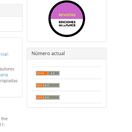
Número actual
cial-
 autores
oria
propiadas
n the
11.