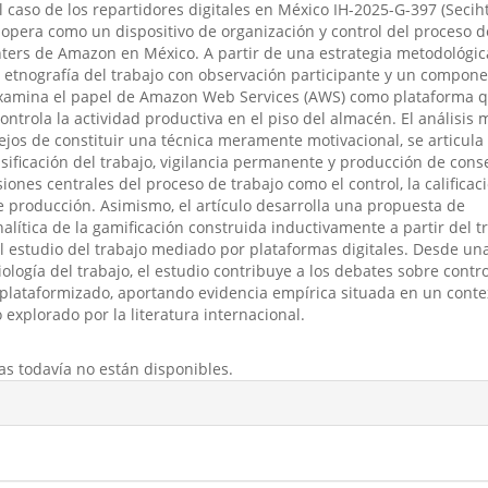
l caso de los repartidores digitales en México IH-2025-G-397 (Secihti
opera como un dispositivo de organización y control del proceso d
enters de Amazon en México. A partir de una estrategia metodológic
n etnografía del trabajo con observación participante y un compon
examina el papel de Amazon Web Services (AWS) como plataforma 
controla la actividad productiva en el piso del almacén. El análisis
lejos de constituir una técnica meramente motivacional, se articula
ificación del trabajo, vigilancia permanente y producción de cons
ones centrales del proceso de trabajo como el control, la calificaci
e producción. Asimismo, el artículo desarrolla una propuesta de
alítica de la gamificación construida inductivamente a partir del t
l estudio del trabajo mediado por plataformas digitales. Desde un
iología del trabajo, el estudio contribuye a los debates sobre contro
o plataformizado, aportando evidencia empírica situada en un conte
explorado por la literatura internacional.
as todavía no están disponibles.