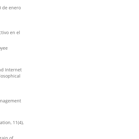
0 de enero
tivo en el
oyee
nd Internet
losophical
 management
tion, 11(4),
rain of