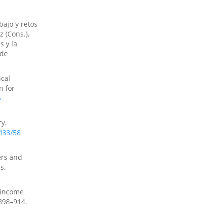
bajo y retos
 (Cons.),
s y la
 de
ical
n for
5
ry.
433/58
ers and
s.
w-income
898–914.